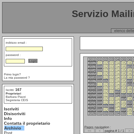
Servizio Mail
elenco delle
indirizzo email :
password :
2011
01
02
03
04
05
06
2012
01
02
03
04
05
06
2013
01
02
03
04
05
06
2014
01
02
03
04
05
06
2015
01
02
03
04
05
06
Primo login?
2016
01
02
03
04
05
06
La mia password ?
2017
01
02
03
04
05
06
2018
01
02
03
04
05
06
2019
01
02
03
04
05
06
167
Iscritti:
2020
01
02
03
04
05
06
Proprietari
2021
01
02
03
04
05
06
Barbara Piazzi
2022
01
02
03
04
05
06
Segreteria CEIS
2023
01
02
03
04
05
06
2024
01
02
03
04
05
06
Iscriviti
2025
01
02
03
04
05
06
Disiscriviti
2026
01
02
03
04
05
06
Info
Contatta il proprietario
Pages navigation :
Archivio
<<
<
pagina # 1 / 1
>
Post