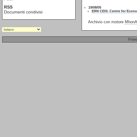
RSS
19/08/05
ERN CEIS: Centre for Econom
Documenti condivisi
Archivio con motore
MhonAr
Powe