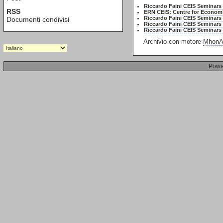
Riccardo Faini CEIS Seminars
RSS
ERN CEIS: Centre for Economic 
Riccardo Faini CEIS Seminar
Documenti condivisi
Riccardo Faini CEIS Seminars
Riccardo Faini CEIS Seminars 
Archivio con motore
MhonAr
Powe