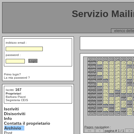
Servizio Mail
elenco delle
indirizzo email :
password :
2011
01
02
03
04
05
06
2012
01
02
03
04
05
06
2013
01
02
03
04
05
06
2014
01
02
03
04
05
06
2015
01
02
03
04
05
06
Primo login?
2016
01
02
03
04
05
06
La mia password ?
2017
01
02
03
04
05
06
2018
01
02
03
04
05
06
2019
01
02
03
04
05
06
167
Iscritti:
2020
01
02
03
04
05
06
Proprietari
2021
01
02
03
04
05
06
Barbara Piazzi
2022
01
02
03
04
05
06
Segreteria CEIS
2023
01
02
03
04
05
06
2024
01
02
03
04
05
06
Iscriviti
2025
01
02
03
04
05
06
Disiscriviti
2026
01
02
03
04
05
06
Info
Contatta il proprietario
Pages navigation :
Archivio
<<
<
pagina # 1 / 1
>
Post