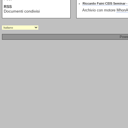
Riccardo Faini CEIS Seminar -
RSS
Archivio con motore
MhonAr
Documenti condivisi
Powe