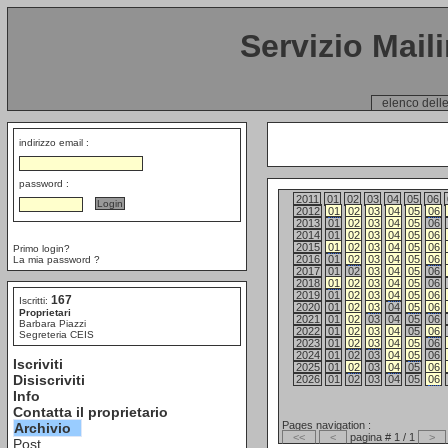
Servizio Mail
elenco delle
indirizzo email :
password :
2011
01
02
03
04
05
06
2012
01
02
03
04
05
06
2013
01
02
03
04
05
06
2014
01
02
03
04
05
06
2015
01
02
03
04
05
06
Primo login?
2016
01
02
03
04
05
06
La mia password ?
2017
01
02
03
04
05
06
2018
01
02
03
04
05
06
2019
01
02
03
04
05
06
167
Iscritti:
2020
01
02
03
04
05
06
Proprietari
2021
01
02
03
04
05
06
Barbara Piazzi
2022
01
02
03
04
05
06
Segreteria CEIS
2023
01
02
03
04
05
06
2024
01
02
03
04
05
06
Iscriviti
2025
01
02
03
04
05
06
Disiscriviti
2026
01
02
03
04
05
06
Info
Contatta il proprietario
Pages navigation :
Archivio
<<
<
pagina # 1 / 1
>
Post