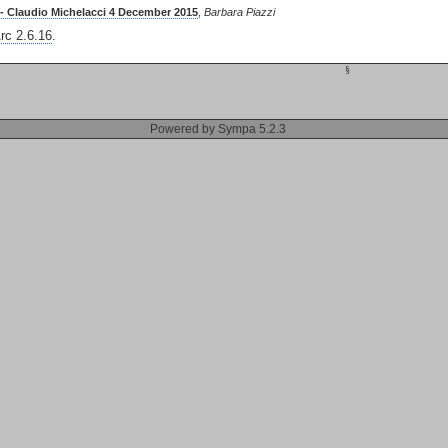
 - Claudio Michelacci 4 December 2015
,
Barbara Piazzi
c 2.6.16
.
§
Powered by Sympa 5.2.3