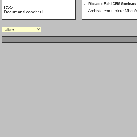
Riccardo Faini CEIS Seminars
RSS
Archivio con motore
MhonAr
Documenti condivisi