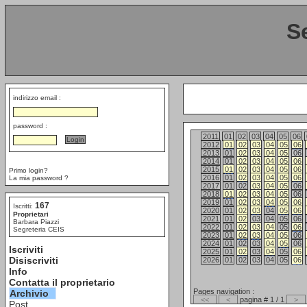
S
indirizzo email :
password :
2011
01
02
03
04
05
06
2012
01
02
03
04
05
06
2013
01
02
03
04
05
06
2014
01
02
03
04
05
06
2015
01
02
03
04
05
06
Primo login?
2016
01
02
03
04
05
06
La mia password ?
2017
01
02
03
04
05
06
2018
01
02
03
04
05
06
2019
01
02
03
04
05
06
167
Iscritti:
2020
01
02
03
04
05
06
Proprietari
2021
01
02
03
04
05
06
Barbara Piazzi
2022
01
02
03
04
05
06
Segreteria CEIS
2023
01
02
03
04
05
06
2024
01
02
03
04
05
06
Iscriviti
2025
01
02
03
04
05
06
Disiscriviti
2026
01
02
03
04
05
06
Info
Contatta il proprietario
Pages navigation :
Archivio
<<
<
pagina # 1 / 1
>
Post