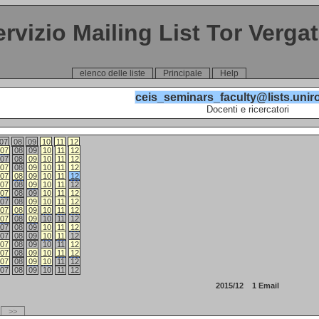
ervizio Mailing List Tor Verga
elenco delle liste
Principale
Help
ceis_seminars_faculty@lists.unir
Docenti e ricercatori
07
08
09
10
11
12
07
08
09
10
11
12
07
08
09
10
11
12
07
08
09
10
11
12
07
08
09
10
11
12
07
08
09
10
11
12
07
08
09
10
11
12
07
08
09
10
11
12
07
08
09
10
11
12
07
08
09
10
11
12
07
08
09
10
11
12
07
08
09
10
11
12
07
08
09
10
11
12
07
08
09
10
11
12
07
08
09
10
11
12
07
08
09
10
11
12
2015/12 1 Email
>>