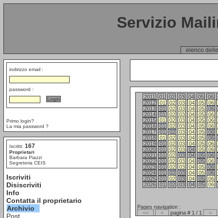
Servizio Mail
elenco delle
indirizzo email :
password :
2011
01
02
03
04
05
06
2012
01
02
03
04
05
06
2013
01
02
03
04
05
06
2014
01
02
03
04
05
06
2015
01
02
03
04
05
06
Primo login?
2016
01
02
03
04
05
06
La mia password ?
2017
01
02
03
04
05
06
2018
01
02
03
04
05
06
2019
01
02
03
04
05
06
167
Iscritti:
2020
01
02
03
04
05
06
Proprietari
2021
01
02
03
04
05
06
Barbara Piazzi
2022
01
02
03
04
05
06
Segreteria CEIS
2023
01
02
03
04
05
06
2024
01
02
03
04
05
06
Iscriviti
2025
01
02
03
04
05
06
Disiscriviti
2026
01
02
03
04
05
06
Info
Contatta il proprietario
Pages navigation :
Archivio
<<
<
pagina # 1 / 1
>
Post