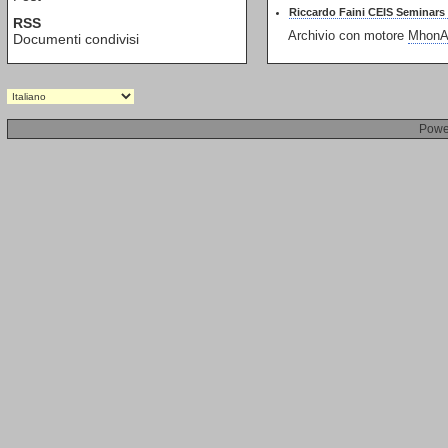
Riccardo Faini CEIS Seminars
RSS
Archivio con motore
MhonAr
Documenti condivisi
Powe