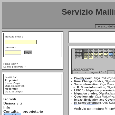
Servizio Mail
elenco delle
indirizzo email :
password :
2023
01
02
03
04
05
06
2024
01
02
03
04
05
06
2025
01
02
03
04
05
06
Primo login?
La mia password ?
Pages navigation :
<<
<
pagina # 1 / 1
>
17
Iscritti:
Poverty exam
,
Olga Raduchych
Proprietari
Rural Change Grades
,
Olga R
Eriona Zeqiri
Some information
,
Olga Radu
Olga Raduchych
R: Some information
,
Olga 
Moderatori
LINK for Migration presentati
olga.raduchych
Migration grades
,
Olga Raduc
Questionnarie
,
Olga Raduchyc
Iscriviti
Impact Evaluation and Gover
Disiscriviti
R: Schedule update
,
Olga Rad
Info
Archivio con motore
MhonAr
Contatta il proprietario