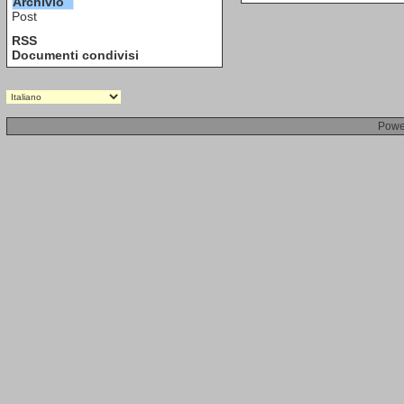
Archivio
Post
RSS
Documenti condivisi
Powe