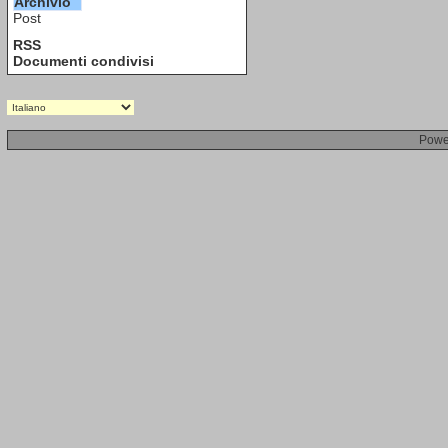
Archivio
Post
RSS
Documenti condivisi
Powe