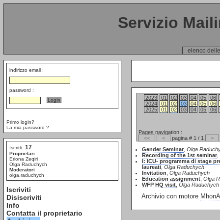
Servizio Mail
elenco delle
indirizzo email :
password :
2023
01
02
03
04
05
06
2024
01
02
03
04
05
06
2025
01
02
03
04
05
06
Primo login?
La mia password ?
Pages navigation :
<<
<
pagina # 1 / 1
>
17
Iscritti:
Gender Seminar
,
Olga Raduch
Proprietari
Recording of the 1st seminar
,
Eriona Zeqiri
I: ICU- programma di stage pres
Olga Raduchych
laureati
,
Olga Raduchych
Moderatori
Invitation
,
Olga Raduchych
olga.raduchych
Education assignment
,
Olga 
WFP HQ visit
,
Olga Raduchych
Iscriviti
Archivio con motore
MhonAr
Disiscriviti
Info
Contatta il proprietario