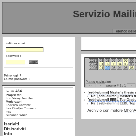
Servizio Mail
elenco delle
indirizzo email :
password :
2023
01
02
03
04
05
06
2024
01
02
03
04
05
06
2025
01
02
03
04
05
06
Primo login?
La mia password ?
Pages navigation :
<<
<
pagina # 1 / 1
>
464
Iscritti:
[eebl-alumni] Master's thesis
Proprietari
Re: [eebl-alumni] Master's 
Lou Vieley Jennifer
[eebl-alumni] EEBL Top Gradu
Moderatori
Re: [eebl-alumni] EEBL Top
Federica Corrente
Lea Cicellyn Comneno
Archivio con motore
MhonAr
msc
Susanne White
Iscriviti
Disiscriviti
Info