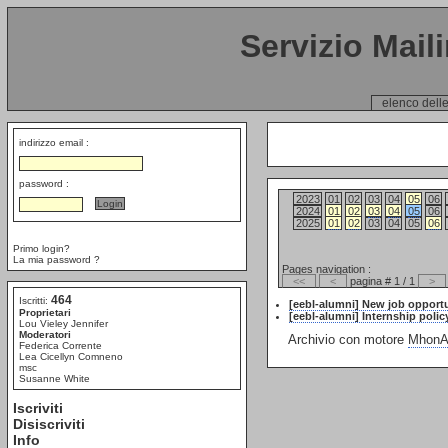
Servizio Mail
elenco delle
indirizzo email :
password :
2023
01
02
03
04
05
06
2024
01
02
03
04
05
06
2025
01
02
03
04
05
06
Primo login?
La mia password ?
Pages navigation :
<<
<
pagina # 1 / 1
>
464
Iscritti:
[eebl-alumni] New job opport
Proprietari
[eebl-alumni] Internship polic
Lou Vieley Jennifer
Moderatori
Archivio con motore
MhonAr
Federica Corrente
Lea Cicellyn Comneno
msc
Susanne White
Iscriviti
Disiscriviti
Info