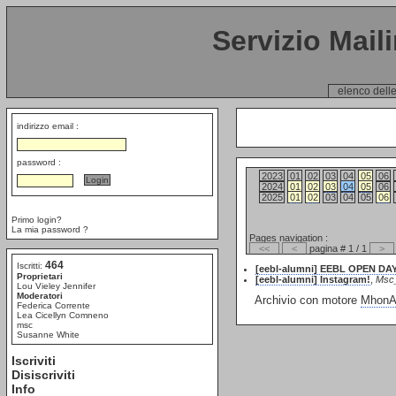
Servizio Mail
elenco delle
indirizzo email :
password :
2023
01
02
03
04
05
06
2024
01
02
03
04
05
06
2025
01
02
03
04
05
06
Primo login?
La mia password ?
Pages navigation :
<<
<
pagina # 1 / 1
>
464
Iscritti:
[eebl-alumni] EEBL OPEN DAY
Proprietari
[eebl-alumni] Instagram!
,
Msc
Lou Vieley Jennifer
Moderatori
Archivio con motore
MhonAr
Federica Corrente
Lea Cicellyn Comneno
msc
Susanne White
Iscriviti
Disiscriviti
Info