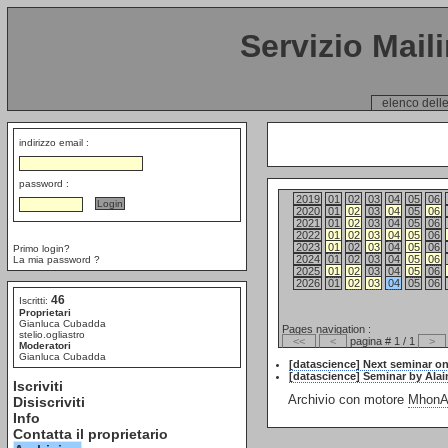
Servizio Mail
elenco delle
indirizzo email :
password :
2019
01
02
03
04
05
06
2020
01
02
03
04
05
06
2021
01
02
03
04
05
06
2022
01
02
03
04
05
06
2023
01
02
03
04
05
06
Primo login?
2024
01
02
03
04
05
06
La mia password ?
2025
01
02
03
04
05
06
2026
01
02
03
04
05
06
46
Iscritti:
Proprietari
Gianluca Cubadda
Pages navigation :
stelio.ogliastro
<<
<
pagina # 1 / 1
>
Moderatori
Gianluca Cubadda
[datascience] Next seminar on 
[datascience] Seminar by Alai
Iscriviti
Archivio con motore
MhonAr
Disiscriviti
Info
Contatta il proprietario