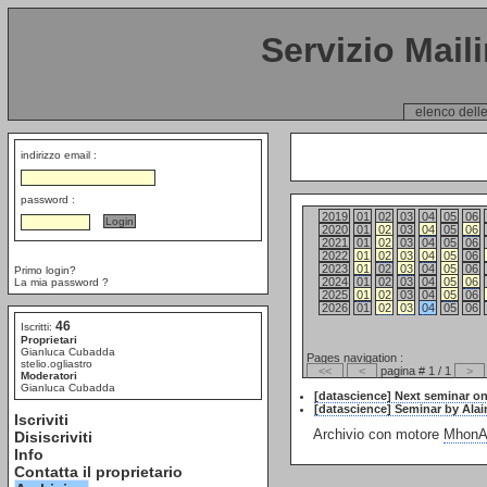
Servizio Mail
elenco delle
indirizzo email :
password :
2019
01
02
03
04
05
06
2020
01
02
03
04
05
06
2021
01
02
03
04
05
06
2022
01
02
03
04
05
06
2023
01
02
03
04
05
06
Primo login?
2024
01
02
03
04
05
06
La mia password ?
2025
01
02
03
04
05
06
2026
01
02
03
04
05
06
46
Iscritti:
Proprietari
Gianluca Cubadda
Pages navigation :
stelio.ogliastro
<<
<
pagina # 1 / 1
>
Moderatori
Gianluca Cubadda
[datascience] Next seminar on 
[datascience] Seminar by Alai
Iscriviti
Archivio con motore
MhonAr
Disiscriviti
Info
Contatta il proprietario