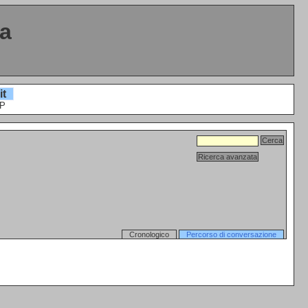
ta
it
P
Cronologico
Percorso di conversazione