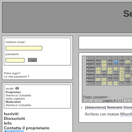
S
indirizzo email :
password :
2019
01
02
03
04
05
06
2020
01
02
03
04
05
06
2021
01
02
03
04
05
06
2022
01
02
03
04
05
06
2023
01
02
03
04
05
06
Primo login?
2024
01
02
03
04
05
06
La mia password ?
2025
01
02
03
04
05
06
2026
01
02
03
04
05
06
46
Iscritti:
Proprietari
Gianluca Cubadda
Pages navigation :
stelio.ogliastro
<<
<
pagina # 1 / 1
>
Moderatori
Gianluca Cubadda
[datascience] Seminario Giuse
Iscriviti
Archivio con motore
MhonAr
Disiscriviti
Info
Contatta il proprietario