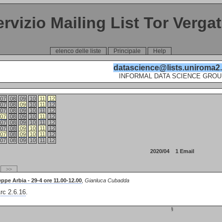
ervizio Mailing List Tor Verga
elenco delle liste
Principale
Help
datascience@lists.uniroma2.
INFORMAL DATA SCIENCE GROU
07
08
09
10
11
12
07
08
09
10
11
12
07
08
09
10
11
12
07
08
09
10
11
12
07
08
09
10
11
12
07
08
09
10
11
12
07
08
09
10
11
12
07
08
09
10
11
12
2020/04 1 Email
>>
ppe Arbia - 29-4 ore 11.00-12.00
,
Gianluca Cubadda
c 2.6.16
.
§