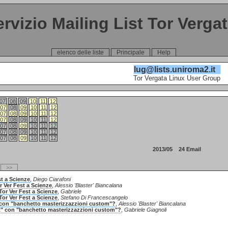
ervizio Mailing List Tor Verga
elenco delle liste
Principale
Help
lug@lists.uniroma2.it
Tor Vergata Linux User Group
07
08
09
10
11
12
07
08
09
10
11
12
07
08
09
10
11
12
07
08
09
10
11
12
07
08
09
10
11
12
07
08
09
10
11
12
07
08
09
10
11
12
2013/05 24 Email
>>
st a Scienze
,
Diego Ciarafoni
 Ver Fest a Scienze
,
Alessio 'Blaster' Biancalana
or Ver Fest a Scienze
,
Gabriele
Tor Ver Fest a Scienze
,
Stefano Di Francescangelo
" con "banchetto masterizzazzioni custom"?
,
Alessio 'Blaster' Biancalana
st" con "banchetto masterizzazzioni custom"?
,
Gabriele Giagnoli