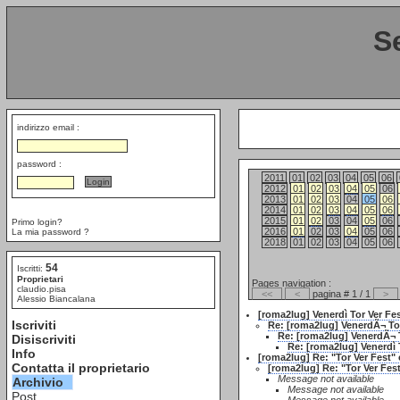
S
indirizzo email :
password :
2011
01
02
03
04
05
06
2012
01
02
03
04
05
06
2013
01
02
03
04
05
06
2014
01
02
03
04
05
06
2015
01
02
03
04
05
06
Primo login?
2016
01
02
03
04
05
06
La mia password ?
2018
01
02
03
04
05
06
54
Iscritti:
Proprietari
Pages navigation :
claudio.pisa
<<
<
pagina # 1 / 1
>
Alessio Biancalana
[roma2lug] Venerdì Tor Ver Fe
Iscriviti
Re: [roma2lug] VenerdÃ¬ Tor
Re: [roma2lug] VenerdÃ¬ T
Disiscriviti
Re: [roma2lug] Venerdì 
Info
[roma2lug] Re: "Tor Ver Fest
Contatta il proprietario
[roma2lug] Re: "Tor Ver Fe
Message not available
Archivio
Message not available
Post