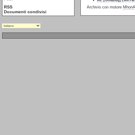
Re: [roma2lug] LAN Par
RSS
Archivio con motore
MhonAr
Documenti condivisi