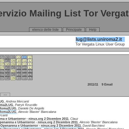
ervizio Mailing List Tor Verga
elenco delle liste
Principale
Help
lug@lists.uniroma2.it
Tor Vergata Linux User Group
07
08
09
10
11
12
07
08
09
10
11
12
07
08
09
10
11
12
07
08
09
10
11
12
07
08
09
10
11
12
07
08
09
10
11
12
07
08
09
10
11
12
2011/11 9 Email
>>
LUG
,
Andrea Mercanti
Roma2LUG
,
Patryk Rzucidlo
e Roma2LUG
,
Daniele De Angelis
e Roma2LUG
,
Alessio 'Blaster' Biancalana
canti
na e Urbanterror - ninux.org 2 Dicembre 2011
,
Clauz
penarena e Urbanterror - ninux.org 2 Dicembre 2011
,
Alessio 'Blaster' Biancalana
 Openarena e Urbanterror - ninux.org 2 Dicembre 2011
,
David Barchiesi