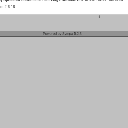
ty Openarena e Urbanterror - ninux.org 2 Dicembre 2011
,
Alessio 'Blaster' Biancalana
c 2.6.16
.
§
Powered by Sympa 5.2.3