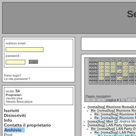
S
indirizzo email :
password :
2011
01
02
03
04
05
06
2012
01
02
03
04
05
06
2013
01
02
03
04
05
06
2014
01
02
03
04
05
06
2015
01
02
03
04
05
06
Primo login?
2016
01
02
03
04
05
06
La mia password ?
2018
01
02
03
04
05
06
54
Iscritti:
Proprietari
Pages navigation :
claudio.pisa
<<
<
pagina # 1 / 1
>
Alessio Biancalana
[roma2lug] Riunione Roma2
Iscriviti
Re: [roma2lug] Riunione 
Re: [roma2lug] Riunion
Disiscriviti
Re: [roma2lug] Riunion
Info
[roma2lug] Mint 12
,
Andrea Mer
Contatta il proprietario
[roma2lug] LAN Party Openare
Re: [roma2lug] LAN Party O
Archivio
Re: [roma2lug] LAN Party
Post