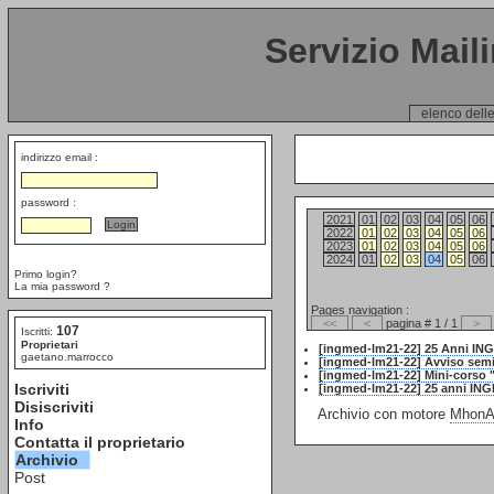
Servizio Mail
elenco delle
indirizzo email :
password :
2021
01
02
03
04
05
06
2022
01
02
03
04
05
06
2023
01
02
03
04
05
06
2024
01
02
03
04
05
06
Primo login?
La mia password ?
Pages navigation :
<<
<
pagina # 1 / 1
>
107
Iscritti:
Proprietari
[ingmed-lm21-22] 25 Anni I
gaetano.marrocco
[ingmed-lm21-22] Avviso semin
[ingmed-lm21-22] Mini-corso "
Iscriviti
[ingmed-lm21-22] 25 anni IN
Disiscriviti
Archivio con motore
MhonAr
Info
Contatta il proprietario
Archivio
Post