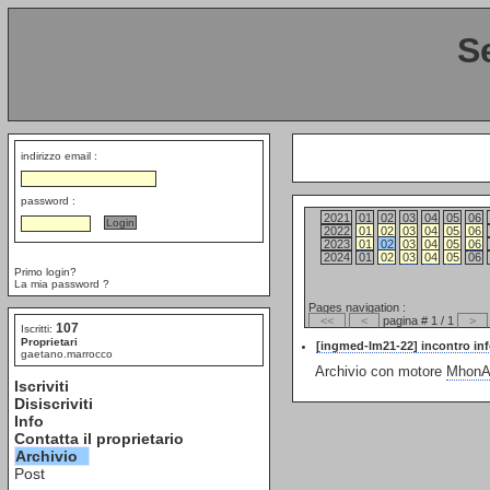
S
indirizzo email :
password :
2021
01
02
03
04
05
06
2022
01
02
03
04
05
06
2023
01
02
03
04
05
06
2024
01
02
03
04
05
06
Primo login?
La mia password ?
Pages navigation :
<<
<
pagina # 1 / 1
>
107
Iscritti:
Proprietari
[ingmed-lm21-22] incontro in
gaetano.marrocco
Archivio con motore
MhonAr
Iscriviti
Disiscriviti
Info
Contatta il proprietario
Archivio
Post