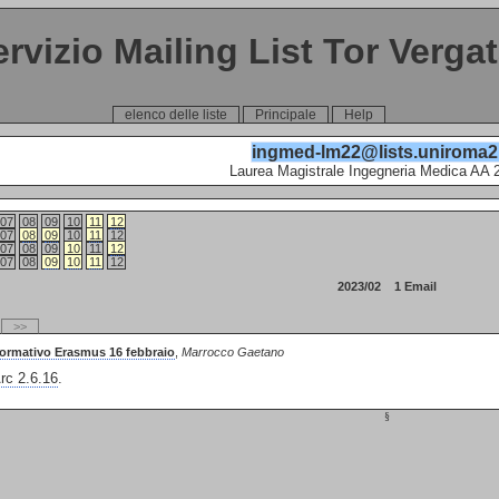
ervizio Mailing List Tor Verga
elenco delle liste
Principale
Help
ingmed-lm22@lists.uniroma2.
Laurea Magistrale Ingegneria Medica AA 
07
08
09
10
11
12
07
08
09
10
11
12
07
08
09
10
11
12
07
08
09
10
11
12
2023/02 1 Email
>>
formativo Erasmus 16 febbraio
,
Marrocco Gaetano
c 2.6.16
.
§