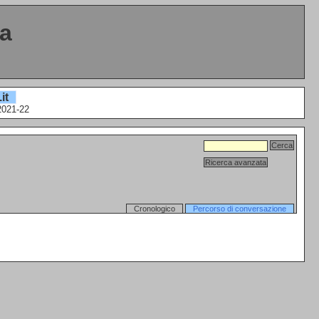
ta
it
2021-22
Cronologico
Percorso di conversazione