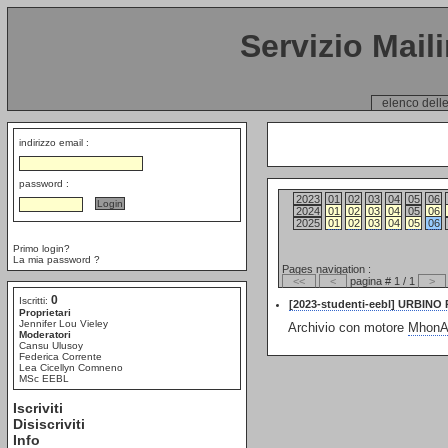
Servizio Mail
elenco delle
indirizzo email :
password :
2023
01
02
03
04
05
06
2024
01
02
03
04
05
06
2025
01
02
03
04
05
06
Primo login?
La mia password ?
Pages navigation :
<<
<
pagina # 1 / 1
>
0
Iscritti:
[2023-studenti-eebl] URBIN
Proprietari
Jennifer Lou Vieley
Archivio con motore
MhonAr
Moderatori
Cansu Ulusoy
Federica Corrente
Lea Cicellyn Comneno
MSc EEBL
Iscriviti
Disiscriviti
Info