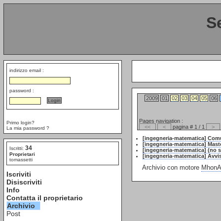
S
indirizzo email :
password :
2009
01
02
03
04
05
06
Pages navigation :
Primo login?
<<
<
pagina # 1 / 1
>
La mia password ?
[ingegneria-matematica] Com
[ingegneria-matematica] Maste
34
Iscritti:
[ingegneria-matematica] (no s
Proprietari
[ingegneria-matematica] Avvis
tomassetti
Archivio con motore
MhonAr
Iscriviti
Disiscriviti
Info
Contatta il proprietario
Archivio
Post