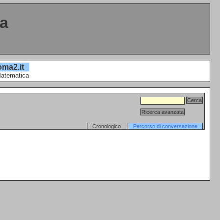
ta
oma2.it
Matematica
Cronologico
Percorso di conversazione