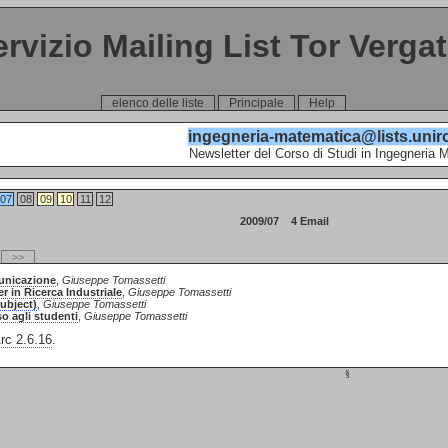
ervizio Mailing List Tor Verga
elenco delle liste
Principale
Help
ingegneria-matematica@lists.unir
Newsletter del Corso di Studi in Ingegneria 
07
08
09
10
11
12
2009/07 4 Email
>>
unicazione
,
Giuseppe Tomassetti
r in Ricerca Industriale
,
Giuseppe Tomassetti
ubject)
,
Giuseppe Tomassetti
o agli studenti
,
Giuseppe Tomassetti
c 2.6.16
.
§