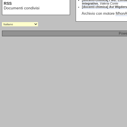
[docenti-chimica] Fwd: Consig
RSS
integrativo
,
Valeria Conte
[docenti-chimica] Avi Wigderso
Documenti condivisi
Archivio con motore
MhonAr
Powe