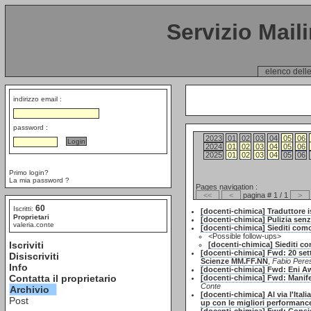
Servizio Mail
elenco delle
indirizzo email :
password :
2023
01
02
03
04
05
06
2024
01
02
03
04
05
06
2025
01
02
03
04
05
06
Primo login?
La mia password ?
Pages navigation :
<<
<
pagina # 1 / 1
>
60
Iscritti:
[docenti-chimica] Traduttore i
Proprietari
[docenti-chimica] Pulizia sen
valeria.conte
[docenti-chimica] Siediti co
<Possible follow-ups>
Iscriviti
[docenti-chimica] Siediti 
[docenti-chimica] Fwd: 20 sett
Disiscriviti
Scienze MM.FF.NN
,
Fabio Pere
Info
[docenti-chimica] Fwd: Eni Aw
Contatta il proprietario
[docenti-chimica] Fwd: Manife
Conte
Archivio
[docenti-chimica] Al via l'Ita
Post
up con le migliori performance