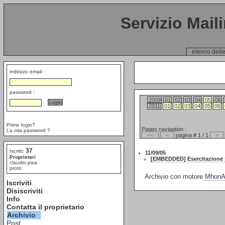
Servizio Mail
elenco delle
indirizzo email :
password :
2009
01
02
03
04
05
06
2011
01
02
03
04
05
06
Primo login?
Pages navigation :
La mia password ?
<<
<
pagina # 1 / 1
>
37
Iscritti:
11/09/05
Proprietari
[EMBEDDED] Esercitazione 
claudio.pisa
proto
Archivio con motore
MhonAr
Iscriviti
Disiscriviti
Info
Contatta il proprietario
Archivio
Post