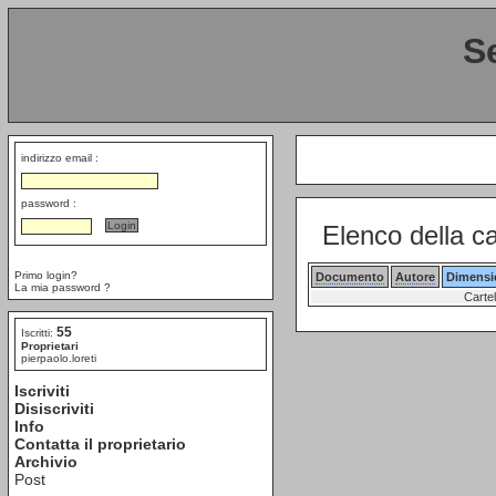
S
indirizzo email :
password :
Elenco della ca
Primo login?
Documento
Autore
Dimensi
La mia password ?
Cartel
55
Iscritti:
Proprietari
pierpaolo.loreti
Iscriviti
Disiscriviti
Info
Contatta il proprietario
Archivio
Post