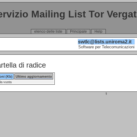
ervizio Mailing List Tor Verga
elenco delle liste
Principale
Help
swtlc@lists.uniroma2.it
Software per Telecomunicazioni
rtella di radice
oni (Kb)
Ultimo aggiornamento
la vuota
§