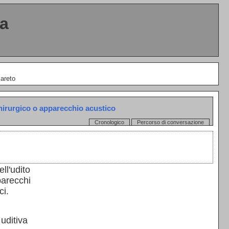
ta
Pareto
hirurgico o apparecchio acustico
Cronologico
Percorso di conversazione
ll'udito
parecchi
ci.
uditiva