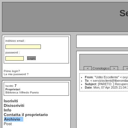
S
indirizzo email :
password :
<
Cronologico
>
<
Primo login?
La mia password ?
From
: "Udito Eccellente" <
oxy
To
: <
servizioclienti@liberomila
Subject
: [PARETO: ] Recupero 
7
Iscritti:
Date
: Mon, 07 Apr 2025 21:04
Proprietari
Biblioteca Vilfredo Pareto
Iscriviti
Disiscriviti
Info
Contatta il proprietario
Archivio
Post