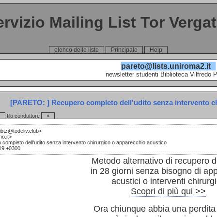
ervizio Mailing List Tor Verga
elenco delle liste
Principale
Help
pareto@lists.uniroma2.it
newsletter studenti Biblioteca Vilfredo 
[PARETO: ] Recupero completo dell'udito senza intervento c
filo conduttore
>
ibtz@todeliv.club>
no.it>
completo dell'udito senza intervento chirurgico o apparecchio acustico
:19 +0300
Metodo alternativo di recupero de
in 28 giorni
senza bisogno di ap
acustici o interventi chirurgi
Scopri di più qui >>
Ora chiunque abbia una perdita 