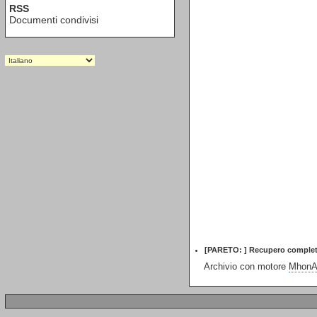
RSS
Documenti condivisi
[PARETO: ] Recupero completo
Archivio con motore
MhonAr