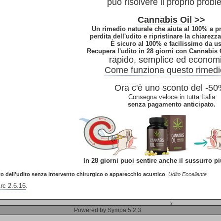
può risolvere il proprio probl
Cannabis Oil >>
Un rimedio naturale che aiuta al 100% a pr
perdita dell'udito e ripristinare la chiarezza
È sicuro al 100% e facilissimo da us
Recupera l'udito in 28 giorni con Cannabis
rapido, semplice ed econom
Come funziona questo rimed
Ora c'è uno sconto del -50
Consegna veloce in tutta Italia
senza pagamento anticipato.
In 28 giorni puoi sentire anche il sussurro pi
 dell'udito senza intervento chirurgico o apparecchio acustico
,
Udito Eccellente
c 2.6.16
.
§
Powered by Sympa 5.2.3