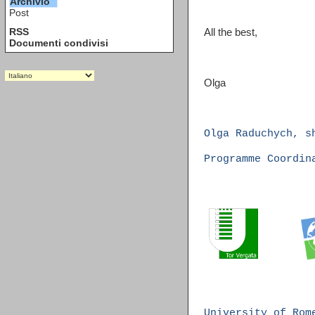
Archivio
Post
RSS
All the best,
Documenti condivisi
Olga
Olga Raduchych, s
Programme Coordin
University of Rom