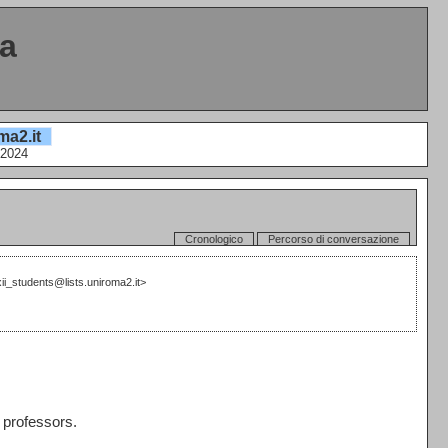
ta
ma2.it
/2024
Cronologico
Percorso di conversazione
ii_students@lists.uniroma2.it>
 professors.