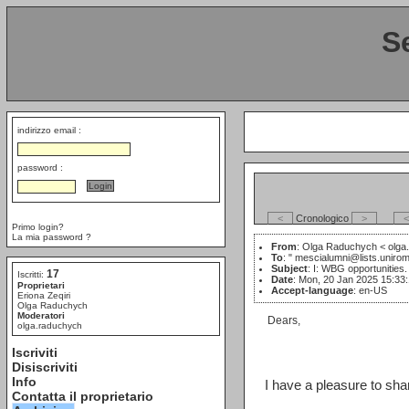
S
indirizzo email :
password :
<
Cronologico
>
<
Primo login?
La mia password ?
From
: Olga Raduchych <
olga
To
: "
mescialumni@lists.unirom
Subject
: I: WBG opportunities.
17
Iscritti:
Date
: Mon, 20 Jan 2025 15:33
Proprietari
Accept-language
: en-US
Eriona Zeqiri
Olga Raduchych
Moderatori
Dears,
olga.raduchych
Iscriviti
Disiscriviti
Info
I have a pleasure to sha
Contatta il proprietario