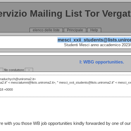
ervizio Mailing List Tor Verga
elenco delle liste
Principale
Help
mesci_xxii_students@lists.uniro
Studenti Mesci anno accademico 2023
I: WBG opportunities.
filo conduttore
>
.raduchych@uniroma2.it>
a2.it" <
mescialumni@lists.uniroma2.it>, "
mesci_xxii_students@lists.uniroma2.it" <
mesci_xx
:18 +0000
re with you those WB job opportunities kindly forwarded by one of our