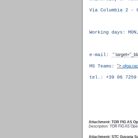
Via Columbia 2 -
Working days: MON
" target="_bl
e-mail:
">
olga.r
MS Teams:
tel.: +39 06 7259
Attachment:
TOR FIG AS Op
Description:
TOR FIG AS Oper
Attachment:
STC Guyana Su