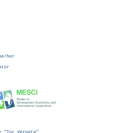
he/her
ator
e “Tor Vergata”