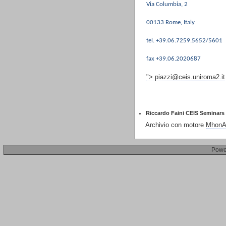
Via Columbia, 2
00133 Rome, Italy
tel. +39.06.7259.5652/5601
fax +39.06.2020687
">
piazzi@ceis.uniroma2.it
Riccardo Faini CEIS Seminars 
Archivio con motore
MhonAr
Powe