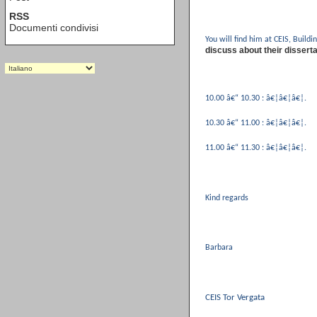
RSS
Documenti condivisi
You will find him at CEIS, Buildi
discuss about their disserta
10.00 â€“ 10.30 : â€¦â€¦â€¦.
10.30 â€“ 11.00 : â€¦â€¦â€¦.
11.00 â€“ 11.30 : â€¦â€¦â€¦.
Kind regards
Barbara
CEIS Tor Vergata