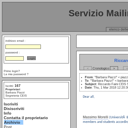
Servizio Mail
elenco delle
indirizzo email :
password :
Riccar
<
Cronologico
>
<
Primo login?
La mia password ?
From
: "Barbara Piazzi" <
piazz
To
: "'Barbara Piazzi'" <
barbara
Subject
: Riccardo Faini CEIS
167
Iscritti:
Date
: Thu, 1 Mar 2018 12:20:
Proprietari
Barbara Piazzi
Segreteria CEIS
Dear all,
Iscriviti
Disiscriviti
Info
Massimo Morelli
Contatta il proprietario
(UniversitÃ Bo
Archivio
members and students according 
Post